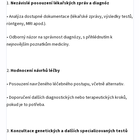
1.
Nezávislé posouzení lékařských zpráv a diagnóz
•
Analýza dostupné dokumentace (lékařské zprávy, výsledky testů,
r
ö
ntgeny, MRI apod.).
•
Odborný názor na správnost diagnózy, s přihlédnutím k
nejnovějším poznatkům medicíny.
2.
Hodnocení návrhů léčby
•
Posouzení navrženého léčebného postupu, včetně alternativ.
•
Doporučení dalších diagnostických nebo terapeutických kroků,
pokud je to potřeba.
3.
Konzultace genetických a dalších specializovaných testů