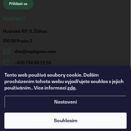
Přihlásit se
KONTAKT
Husitská 107/3, Žižkov
130 00 Praha 3
dna
@
sophgena.com
+420 734 55 22 55
https://www.facebook.com/sophgena
Tento web používá soubory cookie. Dalším
procházením tohoto webu vyjadřujete souhlas s jejich
sophgena_cz/
používáním.. Více informací
zde
.
Nastavení
Copyright 2026
Sophgena
. Všechna práva vyhrazena.
Upravit
nastavení cookies
Souhlasím
Vytvořil Shoptet