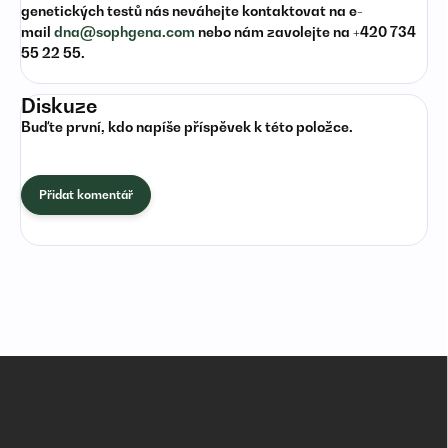
genetických testů nás neváhejte kontaktovat na e-
mail
dna@sophgena.com
nebo nám zavolejte na +420 734
55 22 55.
Diskuze
Buďte první, kdo napíše příspěvek k této položce.
Přidat komentář
Z
á
p
a