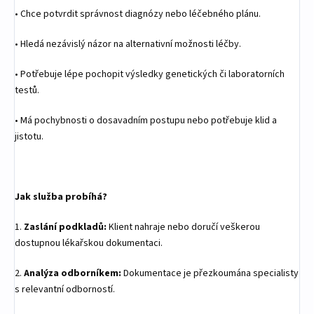
•
Chce potvrdit správnost diagnózy nebo léčebného plánu.
•
Hledá nezávislý názor na alternativní možnosti léčby.
•
Potřebuje lépe pochopit výsledky genetických či laboratorních
testů.
•
Má pochybnosti o dosavadním postupu nebo potřebuje klid a
jistotu.
Jak služba probíhá?
1.
Zaslání podkladů:
Klient nahraje nebo doručí veškerou
dostupnou lékařskou dokumentaci.
2.
Analýza odborníkem:
Dokumentace je přezkoumána specialisty
s relevantní odborností.