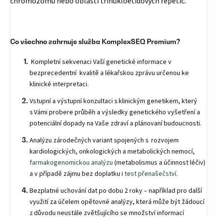
chromozomů nebo oblasti trinukloetidových repetic.
Co všechno zahrnuje služba KomplexSEQ Premium?
Kompletní sekvenaci Vaší genetické informace v
bezprecedentní kvalitě a lékařskou zprávu určenou ke
klinické interpretaci.
Vstupní a výstupní konzultaci s klinickým genetikem, který
s Vámi probere průběh a výsledky genetického vyšetření a
potenciální dopady na Vaše zdraví a plánovaní budoucnosti.
Analýzu zárodečných variant spojených s rozvojem
kardiologických, onkologických a metabolických nemocí,
farmakogenomickou analýzu
(metabolismus a účinnost léčiv)
a v případě zájmu bez doplatku i
test přenašečství
.
Bezplatné uchování dat po dobu 2 roky – například pro další
využití za účelem opětovné analýzy, která může být žádoucí
z důvodu neustále zvětšujícího se množství informací