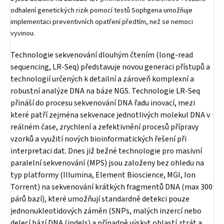
odhalení genetických rizik pomocí testů Sophgena umožňuje
implementaci preventivních opatření předtím, než se nemoci
vyvinou.
Technologie sekvenování dlouhým čtením (long-read
sequencing, LR-Seq) představuje novou generaci přístupů a
technologií určených k detailní a zároveň komplexní a
robustní analýze DNA na báze NGS. Technologie LR-Seq
přináší do procesu sekvenování DNA řadu inovací, mezi
které patří zejména sekvenace jednotlivých molekul DNA v
reálném čase, zrychlení a zefektivnění procesů přípravy
vzorků a využití nových bioinformatických řešení při
interpretaci dat. Dnes již bežné technologie pro masivní
paralelní sekvenování (MPS) jsou založeny bez ohledu na
typ platformy (Illumina, Element Bioscience, MGI, Ion
Torrent) na sekvenování krátkých fragmentů DNA (max 300
párů bazí), které umožňují standardně detekci pouze
jednonukleotidových záměn (SNPs, malých inzercí nebo
delecí bází DNA (indels) a případně výskyt oblastí ztrát a