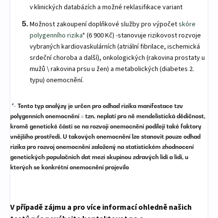
v klinických databázích a možné reklasifikace variant
Možnost zakoupení doplňkové služby pro výpočet
skóre
polygenního rizika
* (6 900 Kč) -
stanovuje rizikovost rozvoje
vybraných kardiovaskulárních (atriální fibrilace, ischemická
srdeční choroba a další), onkologických (rakovina prostaty u
mužů \ rakovina prsu u žen) a metabolických (diabetes 2.
typu) onemocnění.
*-
T
ento typ
analýz
y
je určen pro
odhad rizika manifestace
tzv
polygenní
ch
onemocnění
= tzn.
neplatí
pro ně
mendelistická dědičnost,
k
romě genetické části se na rozvoji onemocnění podílejí také faktory
vně
jšího
prostředí.
U
takových
onemocnění
lze
stanovit
pouze
odhad
rizik
a
pro rozvoj
onemocnění
založený na stati
sti
ckém zhodnocení
genetických populačních dat mezi skupinou zdravých lidí a lidí, u
kterých se ko
nkrétní onemocnění projevilo
V případě zájmu a pro více informací ohledně našich