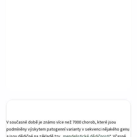
predispozic
a umožňuje lépe porozumět Vašemu genomu.
Sophgena jako první laboratoř v ČR využívá pro potřeby
analýzy dlouhých čtení sekvenátor
Revio
od společnosti
PacBio.
Systém Revio
je nový, revoluční systém pro
sekvenování dlouhých čtení, který v současné době
představuje „state-of-the-art“ sekvenační platformu na
trhu.
DETAILNÍ INFORMACE
ZEPTAT SE
V současné době je známo více než 7000 chorob, které jsou
podmíněny výskytem patogenní varianty v sekvenci nějakého genu
a jsou dědičné na základě tzv „
mendelistické dědičnosti
“
.
Včasné