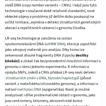
zisků DNA (copy number variants – CNVs). I když jsou tyto
technologie v současné době relativně standardní, nové
vědecké objevy a problémy již delším dobu poukazují na
určité limitace, zejména v detekci strukturních genetických
aberací a repetitivních sekvencí v genomu člověka.
LR-seq technologie je založena na izolaci
vysokomolekulární DNA (
uHMW DNA
), která je zapotřebí
jako zdrojový materiál pro analýzu. Díky tomu lze
sekvenovat dlouhé fragmenty DNA (typicky
desítk
y
kilobází
) a získat tak bezprecedentní množství informací o
genomu v rámci jednoho experimentu. K informaci o
výskytu SNPs, indelů a CNVs přidává LR-seq navíc detekci
strukturních změn v DNA
,
fázování haplotypů
(původ
variant z mateřského/otcovského genomu), a informaci o
nativní
methylaci DNA
(epigenetika). Navíc je možné
analyzovat i dříve problematické oblasti v genomu, jako
jsou centromery, telomery, akrocentrické konce