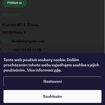
Přihlásit se
KONTAKT
Husitská 107/3, Žižkov
130 00 Praha 3
dna
@
sophgena.com
+420 734 55 22 55
https://www.facebook.com/sophgena
Tento web používá soubory cookie. Dalším
procházením tohoto webu vyjadřujete souhlas s jejich
sophgena_cz/
používáním.. Více informací
zde
.
Nastavení
Copyright 2026
Sophgena
. Všechna práva vyhrazena.
Upravit
nastavení cookies
Souhlasím
Vytvořil Shoptet