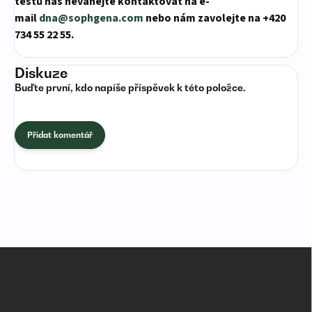
testů nás neváhejte kontaktovat na e-
mail
dna@sophgena.com
nebo nám zavolejte na +420
734 55 22 55.
Diskuze
Buďte první, kdo napíše příspěvek k této položce.
Přidat komentář
Z
á
p
a